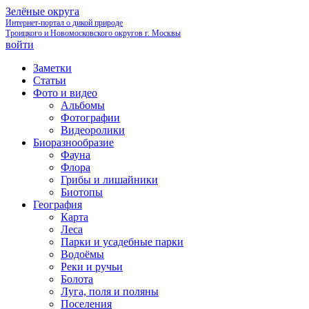
Зелёные округа
Интернет-портал о дикой природе
Троицкого и Новомосковского округов г. Москвы
войти
Заметки
Статьи
Фото и видео
Альбомы
Фотографии
Видеоролики
Биоразнообразие
Фауна
Флора
Грибы и лишайники
Биотопы
География
Карта
Леса
Парки и усадебные парки
Водоёмы
Реки и ручьи
Болота
Луга, поля и поляны
Поселения