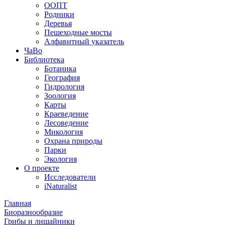
ООПТ
Родники
Деревья
Пешеходные мосты
Алфавитный указатель
ЧаВо
Библиотека
Ботаника
География
Гидрология
Зоология
Карты
Краеведение
Лесоведение
Микология
Охрана природы
Парки
Экология
О проекте
Исследователи
iNaturalist
Главная
Биоразнообразие
Грибы и лишайники