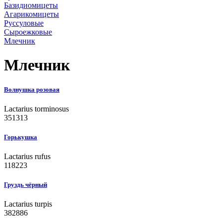
Базидиомицеты
Агарикомицеты
Руссуловые
Сыроежковые
Млечник
Млечник
Волнушка розовая
Lactarius torminosus
351313
Горькушка
Lactarius rufus
118223
Груздь чёрный
Lactarius turpis
382886