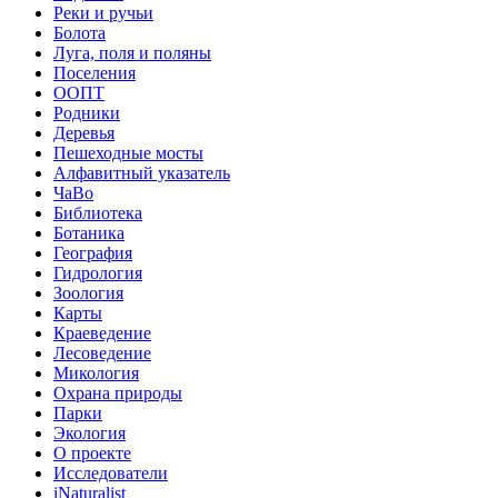
Реки и ручьи
Болота
Луга, поля и поляны
Поселения
ООПТ
Родники
Деревья
Пешеходные мосты
Алфавитный указатель
ЧаВо
Библиотека
Ботаника
География
Гидрология
Зоология
Карты
Краеведение
Лесоведение
Микология
Охрана природы
Парки
Экология
О проекте
Исследователи
iNaturalist