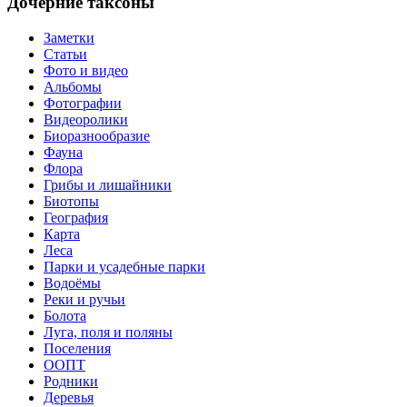
Дочерние таксоны
Заметки
Статьи
Фото и видео
Альбомы
Фотографии
Видеоролики
Биоразнообразие
Фауна
Флора
Грибы и лишайники
Биотопы
География
Карта
Леса
Парки и усадебные парки
Водоёмы
Реки и ручьи
Болота
Луга, поля и поляны
Поселения
ООПТ
Родники
Деревья