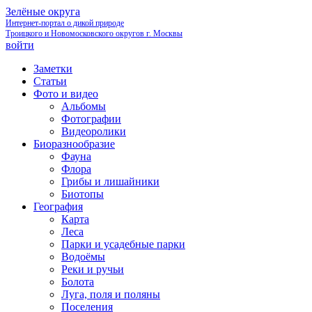
Зелёные округа
Интернет-портал о дикой природе
Троицкого и Новомосковского округов г. Москвы
войти
Заметки
Статьи
Фото и видео
Альбомы
Фотографии
Видеоролики
Биоразнообразие
Фауна
Флора
Грибы и лишайники
Биотопы
География
Карта
Леса
Парки и усадебные парки
Водоёмы
Реки и ручьи
Болота
Луга, поля и поляны
Поселения