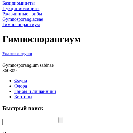
Базидиомицеты
Пукциниомицеты
Ржавчинные грибы
Gymnosporangiaceae
Гимноспорангиум
Гимноспорангиум
Ржавчина груши
Gymnosporangium sabinae
360309
Фауна
Флора
Грибы и лишайники
Биотопы
Быстрый поиск