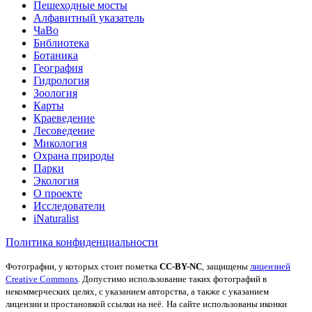
Пешеходные мосты
Алфавитный указатель
ЧаВо
Библиотека
Ботаника
География
Гидрология
Зоология
Карты
Краеведение
Лесоведение
Микология
Охрана природы
Парки
Экология
О проекте
Исследователи
iNaturalist
Политика конфиденциальности
Фотографии, у которых стоит пометка
CC-BY-NC
, защищены
лицензией
Creative Commons
. Допустимо использование таких фотографий в
некоммерческих целях, с указанием авторства, а также с указанием
лицензии и простановкой ссылки на неё.
На сайте использованы иконки