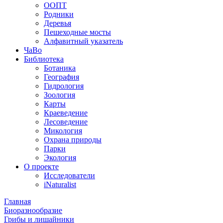
ООПТ
Родники
Деревья
Пешеходные мосты
Алфавитный указатель
ЧаВо
Библиотека
Ботаника
География
Гидрология
Зоология
Карты
Краеведение
Лесоведение
Микология
Охрана природы
Парки
Экология
О проекте
Исследователи
iNaturalist
Главная
Биоразнообразие
Грибы и лишайники