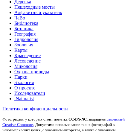
Деревья
Пешеходные мосты
Алфавитный указатель
ЧаВо
Библиотека
Ботаника
География
Гидрология
Зоология
Карты
Краеведение
Лесоведение
Микология
Охрана природы
Парки
Экология
О проекте
Исследователи
iNaturalist
Политика конфиденциальности
Фотографии, у которых стоит пометка
CC-BY-NC
, защищены
лицензией
Creative Commons
. Допустимо использование таких фотографий в
некоммерческих целях, с указанием авторства, а также с указанием