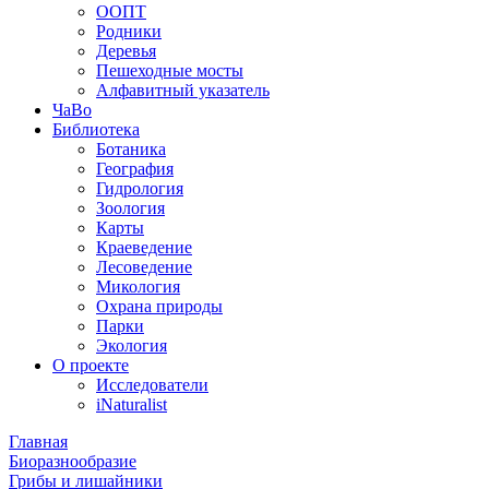
ООПТ
Родники
Деревья
Пешеходные мосты
Алфавитный указатель
ЧаВо
Библиотека
Ботаника
География
Гидрология
Зоология
Карты
Краеведение
Лесоведение
Микология
Охрана природы
Парки
Экология
О проекте
Исследователи
iNaturalist
Главная
Биоразнообразие
Грибы и лишайники