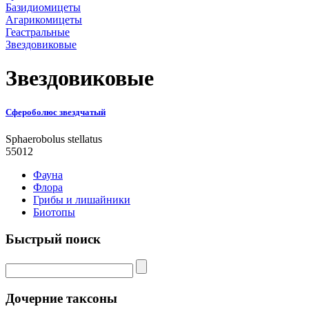
Базидиомицеты
Агарикомицеты
Геастральные
Звездовиковые
Звездовиковые
Сфероболюс звездчатый
Sphaerobolus stellatus
55012
Фауна
Флора
Грибы и лишайники
Биотопы
Быстрый поиск
Дочерние таксоны