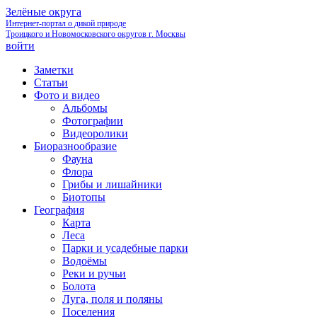
Зелёные округа
Интернет-портал о дикой природе
Троицкого и Новомосковского округов г. Москвы
войти
Заметки
Статьи
Фото и видео
Альбомы
Фотографии
Видеоролики
Биоразнообразие
Фауна
Флора
Грибы и лишайники
Биотопы
География
Карта
Леса
Парки и усадебные парки
Водоёмы
Реки и ручьи
Болота
Луга, поля и поляны
Поселения