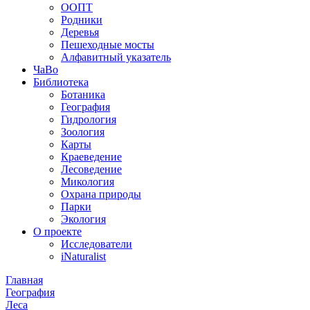
ООПТ
Родники
Деревья
Пешеходные мосты
Алфавитный указатель
ЧаВо
Библиотека
Ботаника
География
Гидрология
Зоология
Карты
Краеведение
Лесоведение
Микология
Охрана природы
Парки
Экология
О проекте
Исследователи
iNaturalist
Главная
География
Леса