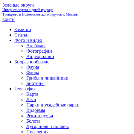
Зелёные округа
Интернет-портал о дикой природе
Троицкого и Новомосковского округов г. Москвы
войти
Заметки
Статьи
Фото и видео
Альбомы
Фотографии
Видеоролики
Биоразнообразие
Фауна
Флора
Грибы и лишайники
Биотопы
География
Карта
Леса
Парки и усадебные парки
Водоёмы
Реки и ручьи
Болота
Луга, поля и поляны
Поселения