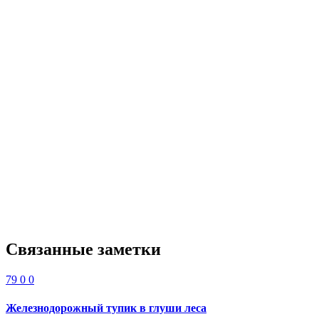
Связанные заметки
79
0
0
Железнодорожный тупик в глуши леса