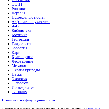
ООПТ
Родники
Деревья
Пешеходные мосты
Алфавитный указатель
ЧаВо
Библиотека
Ботаника
География
Гидрология
Зоология
Карты
Краеведение
Лесоведение
Микология
Охрана природы
Парки
Экология
О проекте
Исследователи
iNaturalist
Политика конфиденциальности
Фотографии, у которых стоит пометка
CC-BY-NC
, защищены
лицензией