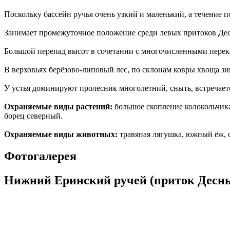
Поскольку бассейн ручья очень узкий и маленький, а течение
Занимает промежуточное положение среди левых притоков Де
Большой перепад высот в сочетании с многочисленными перека
В верховьях берёзово-липовый лес, по склонам ковры хвоща з
У устья доминируют пролесник многолетний, сныть, встречаетс
Охраняемые виды растений:
большое скопление колокольчика
борец северный.
Охраняемые виды животных:
травяная лягушка, южный ёж, с
Фотогалерея
Нижний Еринский ручей (приток Десны