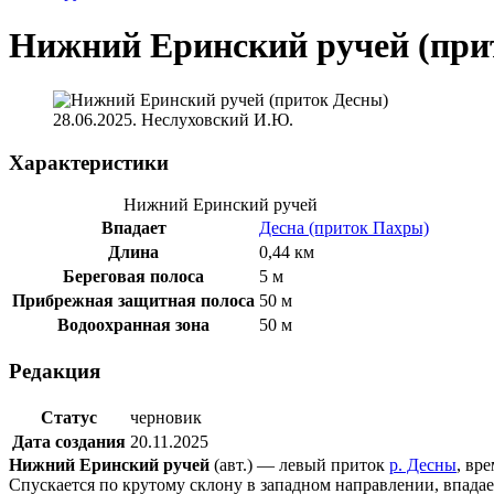
Нижний Еринский ручей (при
28.06.2025. Неслуховский И.Ю.
Характеристики
Нижний Еринский ручей
Впадает
Десна (приток Пахры)
Длина
0,44 км
Береговая полоса
5 м
Прибрежная защитная полоса
50 м
Водоохранная зона
50 м
Редакция
Статус
черновик
Дата создания
20.11.2025
Нижний Еринский ручей
(авт.) — левый приток
р. Десны
, вр
Спускается по крутому склону в западном направлении, впада