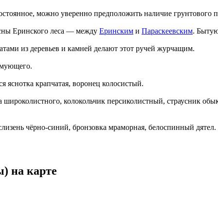
 постоянное, можно уверенно предположить наличие грунтового п
сны Еринского леса — между
Еринским
и
Параскеевским
. Бытую
тами из деревьев и камней делают этот ручей журчащим.
имующего.
я яснотка крапчатая, воронец колосистый.
 широколистного, колокольчик персиколистный, страусник обык
лизень чёрно-синий, бронзовка мраморная, белоспинный дятел.
) на карте