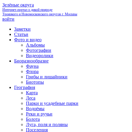
Зелёные округа
Интернет-портал о дикой природе
Троицкого и Новомосковского округов г. Москвы
войти
Заметки
Статьи
Фото и видео
Альбомы
Фотографии
Видеоролики
Биоразнообразие
Фауна
Флора
Грибы и лишайники
Биотопы
География
Карта
Леса
Парки и усадебные парки
Водоёмы
Реки и ручьи
Болота
Луга, поля и поляны
Поселения