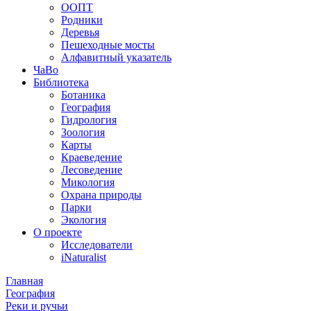
ООПТ
Родники
Деревья
Пешеходные мосты
Алфавитный указатель
ЧаВо
Библиотека
Ботаника
География
Гидрология
Зоология
Карты
Краеведение
Лесоведение
Микология
Охрана природы
Парки
Экология
О проекте
Исследователи
iNaturalist
Главная
География
Реки и ручьи