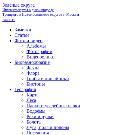
Зелёные округа
Интернет-портал о дикой природе
Троицкого и Новомосковского округов г. Москвы
войти
Заметки
Статьи
Фото и видео
Альбомы
Фотографии
Видеоролики
Биоразнообразие
Фауна
Флора
Грибы и лишайники
Биотопы
География
Карта
Леса
Парки и усадебные парки
Водоёмы
Реки и ручьи
Болота
Луга, поля и поляны
Поселения