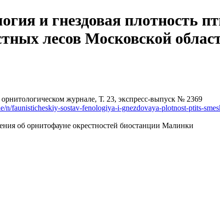
логия и гнездовая плотность п
тных лесов Московской облас
орнитологическом журнале, Т. 23, экспресс-выпуск № 2369
ticle/n/faunisticheskiy-sostav-fenologiya-i-gnezdovaya-plotnost-ptits
едения об орнитофауне окрестностей биостанции Малинки