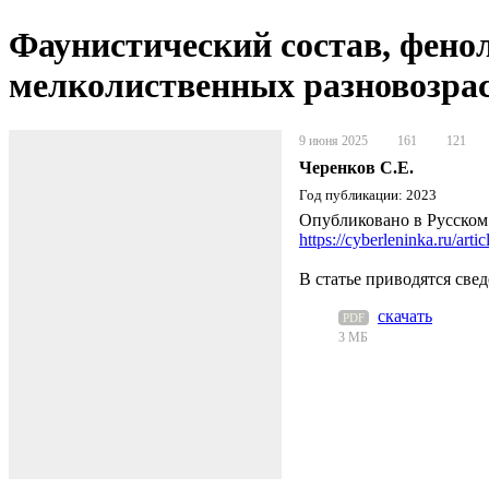
Фаунистический состав, фено
мелколиственных разновозрас
9 июня 2025
161
121
Черенков С.Е.
Год публикации: 2023
Опубликовано в Русском 
https://cyberleninka.ru/ar
В статье приводятся св
скачать
PDF
3 МБ