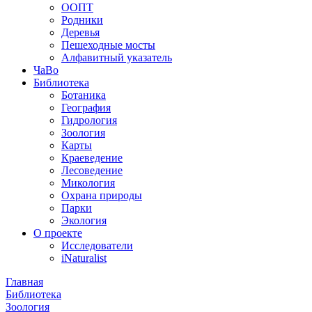
ООПТ
Родники
Деревья
Пешеходные мосты
Алфавитный указатель
ЧаВо
Библиотека
Ботаника
География
Гидрология
Зоология
Карты
Краеведение
Лесоведение
Микология
Охрана природы
Парки
Экология
О проекте
Исследователи
iNaturalist
Главная
Библиотека
Зоология