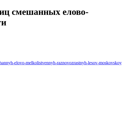
тиц смешанных елово-
ти
-smeshannyh-elovo-melkolistvennyh-raznovozrastnyh-lesov-moskovskoy