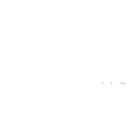
0
0
194