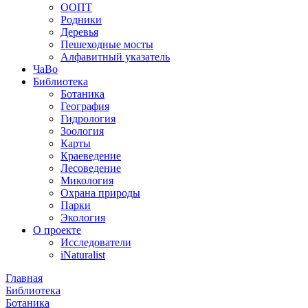
ООПТ
Родники
Деревья
Пешеходные мосты
Алфавитный указатель
ЧаВо
Библиотека
Ботаника
География
Гидрология
Зоология
Карты
Краеведение
Лесоведение
Микология
Охрана природы
Парки
Экология
О проекте
Исследователи
iNaturalist
Главная
Библиотека
Ботаника