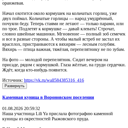
оранжевая.
Начал охотится около кормушек на кольчатых горлиц, уже
двух поймал. Кольчатые горлицы — народ умудрённый,
почуяли беду. Теперь стаями не летают — только парами, или
по трое. Подлетят к кормушке — давай клевать! Строчат,
словно швейные машинки. Мгновение — полный зоб семечек
и все в разные стороны. А чтобы малый ястреб не застал их
врасплох, пристраиваются к вяхирям — лесным голубям.
Вяхирь — птица важная, тяжёлая, перепелятнику не по зубам.
На фото — молодой перепелятник. Сидит вечером на
присаде, рядом с кормушкой. Глаза жёлтые, на груди сердечки.
Ждёт, когда кто-нибудь появится.
Источник:
https://vk.ru/wall584385316_416
Развернуть
Каменная куница в Вороновском поселении
01.08.2026 20:59:32
Наша участница Lili Ya прислала фотографию каменной
куницы из окрестностей Рыжовского пруда.