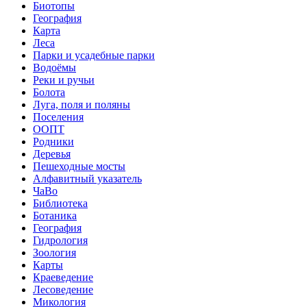
Биотопы
География
Карта
Леса
Парки и усадебные парки
Водоёмы
Реки и ручьи
Болота
Луга, поля и поляны
Поселения
ООПТ
Родники
Деревья
Пешеходные мосты
Алфавитный указатель
ЧаВо
Библиотека
Ботаника
География
Гидрология
Зоология
Карты
Краеведение
Лесоведение
Микология