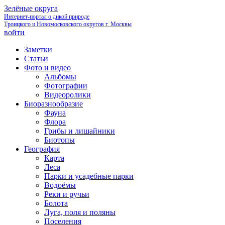
Зелёные округа
Интернет-портал о дикой природе
Троицкого и Новомосковского округов г. Москвы
войти
Заметки
Статьи
Фото и видео
Альбомы
Фотографии
Видеоролики
Биоразнообразие
Фауна
Флора
Грибы и лишайники
Биотопы
География
Карта
Леса
Парки и усадебные парки
Водоёмы
Реки и ручьи
Болота
Луга, поля и поляны
Поселения