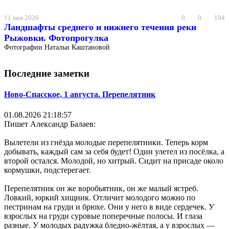
11 мая 2026
0
0
194
Ландшафты среднего и нижнего течения реки
Рыжовки. Фотопрогулка
Фотографии Натальи Каштановой
Последние заметки
Ново-Спасское, 1 августа. Перепелятник
01.08.2026 21:18:57
Пишет Александр Балаев:
Вылетели из гнёзда молодые перепелятники. Теперь корм
добывать, каждый сам за себя будет! Один улетел из посёлка, а
второй остался. Молодой, но хитрый. Сидит на присаде около
кормушки, подстерегает.
Перепелятник он же воробьятник, он же малый ястреб.
Ловкий, юркий хищник. Отличит молодого можно по
пестринам на груди и брюхе. Они у него в виде сердечек. У
взрослых на груди суровые поперечные полосы. И глаза
разные. У молодых радужка бледно-жёлтая, а у взрослых —