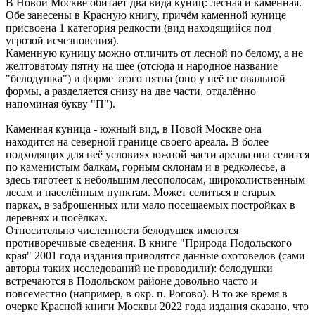
В Новой Москве обитает два вида куниц: лесная и каменная.
Обе занесены в Красную книгу, причём каменной кунице
присвоена 1 категория редкости (вид находящийся под
угрозой исчезновения).
Каменную куницу можно отличить от лесной по белому, а не
желтоватому пятну на шее (отсюда и народное название
"белодушка") и форме этого пятна (оно у неё не овальной
формы, а разделяется снизу на две части, отдалённо
напоминая букву "П").
Каменная куница - южный вид, в Новой Москве она
находится на северной границе своего ареала. В более
подходящих для неё условиях южной части ареала она селится
по каменистым балкам, горным склонам и в редколесье, а
здесь тяготеет к небольшим лесополосам, широколиственным
лесам и населённым пунктам. Может селиться в старых
парках, в заброшенных или мало посещаемых постройках в
деревнях и посёлках.
Относительно численности белодушек имеются
противоречивые сведения. В книге "Природа Подольского
края" 2001 года издания приводятся данные охотоведов (сами
авторы таких исследований не проводили): белодушки
встречаются в Подольском районе довольно часто и
повсеместно (например, в окр. п. Рогово). В то же время в
очерке Красной книги Москвы 2022 года издания сказано, что