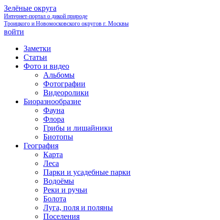
Зелёные округа
Интернет-портал о дикой природе
Троицкого и Новомосковского округов г. Москвы
войти
Заметки
Статьи
Фото и видео
Альбомы
Фотографии
Видеоролики
Биоразнообразие
Фауна
Флора
Грибы и лишайники
Биотопы
География
Карта
Леса
Парки и усадебные парки
Водоёмы
Реки и ручьи
Болота
Луга, поля и поляны
Поселения