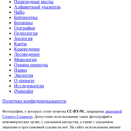
Пешеходные мосты
Алфавитный указатель
ЧаВо
Библиотека
Ботаника
География
Гидрология
Зоология
Карты
Краеведение
Лесоведение
Микология
Охрана природы
Парки
Экология
О проекте
Исследователи
iNaturalist
Политика конфиденциальности
Фотографии, у которых стоит пометка
CC-BY-NC
, защищены
лицензией
Creative Commons
. Допустимо использование таких фотографий в
некоммерческих целях, с указанием авторства, а также с указанием
лицензии и простановкой ссылки на неё.
На сайте использованы иконки