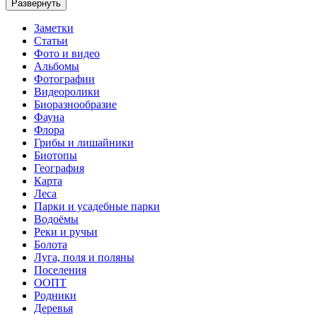
Развернуть
Заметки
Статьи
Фото и видео
Альбомы
Фотографии
Видеоролики
Биоразнообразие
Фауна
Флора
Грибы и лишайники
Биотопы
География
Карта
Леса
Парки и усадебные парки
Водоёмы
Реки и ручьи
Болота
Луга, поля и поляны
Поселения
ООПТ
Родники
Деревья