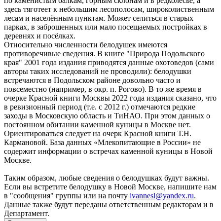
по каменистым балкам, горным склонам и в редколесье, а
здесь тяготеет к небольшим лесополосам, широколиственным
лесам и населённым пунктам. Может селиться в старых
парках, в заброшенных или мало посещаемых постройках в
деревнях и посёлках.
Относительно численности белодушек имеются
противоречивые сведения. В книге "Природа Подольского
края" 2001 года издания приводятся данные охотоведов (сами
авторы таких исследований не проводили): белодушки
встречаются в Подольском районе довольно часто и
повсеместно (например, в окр. п. Рогово). В то же время в
очерке Красной книги Москвы 2022 года издания сказано, что
в ревизионный период (т.е. с 2012 г.) отмечаются редкие
заходы в Московскую область и ТиНАО. При этом данных о
постоянном обитании каменной куницы в Москве нет.
Ориентироваться следует на очерк Красной книги Т.Н.
Кармановой. База данных «Млекопитающие в России» не
содержит информации о встречах каменной куницы в Новой
Москве.
Таким образом, любые сведения о белодушках будут важны.
Если вы встретите белодушку в Новой Москве, напишите нам
в "сообщения" группы или на почту
ivannesl@yandex.ru
.
Данные также будут переданы ответственным редакторам и в
Департамент.