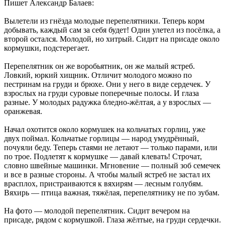
Пишет Александр Балаев:
Вылетели из гнёзда молодые перепелятники. Теперь корм
добывать, каждый сам за себя будет! Один улетел из посёлка, а
второй остался. Молодой, но хитрый. Сидит на присаде около
кормушки, подстерегает.
Перепелятник он же воробьятник, он же малый ястреб.
Ловкий, юркий хищник. Отличит молодого можно по
пестринам на груди и брюхе. Они у него в виде сердечек. У
взрослых на груди суровые поперечные полосы. И глаза
разные. У молодых радужка бледно-жёлтая, а у взрослых —
оранжевая.
Начал охотится около кормушек на кольчатых горлиц, уже
двух поймал. Кольчатые горлицы — народ умудрённый,
почуяли беду. Теперь стаями не летают — только парами, или
по трое. Подлетят к кормушке — давай клевать! Строчат,
словно швейные машинки. Мгновение — полный зоб семечек
и все в разные стороны. А чтобы малый ястреб не застал их
врасплох, пристраиваются к вяхирям — лесным голубям.
Вяхирь — птица важная, тяжёлая, перепелятнику не по зубам.
На фото — молодой перепелятник. Сидит вечером на
присаде, рядом с кормушкой. Глаза жёлтые, на груди сердечки.