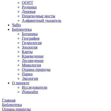
ООПТ
Родники
Деревья
Пешеходные мосты
Алфавитный указатель
ЧаВо
Библиотека
Ботаника
География
Гидрология
Зоология
Карты
Краеведение
Лесоведение
Микология
Охрана природы
Парки
Экология
О проекте
Исследователи
iNaturalist
Главная
Библиотека
Охрана природы