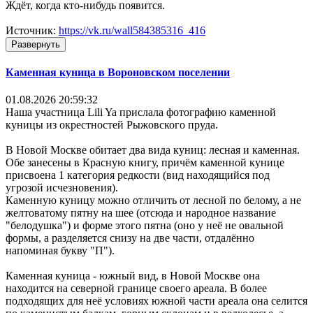
Ждёт, когда кто-нибудь появится.
Источник:
https://vk.ru/wall584385316_416
Развернуть
Каменная куница в Вороновском поселении
01.08.2026 20:59:32
Наша участница Lili Ya прислала фотографию каменной
куницы из окрестностей Рыжовского пруда.
В Новой Москве обитает два вида куниц: лесная и каменная.
Обе занесены в Красную книгу, причём каменной кунице
присвоена 1 категория редкости (вид находящийся под
угрозой исчезновения).
Каменную куницу можно отличить от лесной по белому, а не
желтоватому пятну на шее (отсюда и народное название
"белодушка") и форме этого пятна (оно у неё не овальной
формы, а разделяется снизу на две части, отдалённо
напоминая букву "П").
Каменная куница - южный вид, в Новой Москве она
находится на северной границе своего ареала. В более
подходящих для неё условиях южной части ареала она селится