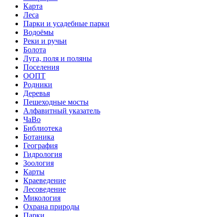
Карта
Леса
Парки и усадебные парки
Водоёмы
Реки и ручьи
Болота
Луга, поля и поляны
Поселения
ООПТ
Родники
Деревья
Пешеходные мосты
Алфавитный указатель
ЧаВо
Библиотека
Ботаника
География
Гидрология
Зоология
Карты
Краеведение
Лесоведение
Микология
Охрана природы
Парки