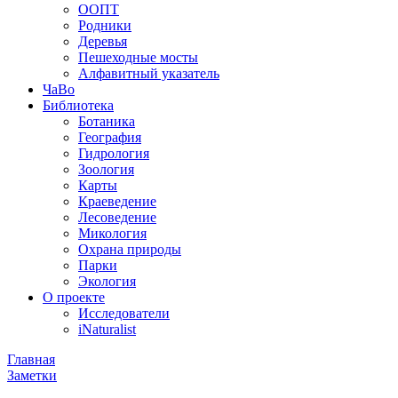
ООПТ
Родники
Деревья
Пешеходные мосты
Алфавитный указатель
ЧаВо
Библиотека
Ботаника
География
Гидрология
Зоология
Карты
Краеведение
Лесоведение
Микология
Охрана природы
Парки
Экология
О проекте
Исследователи
iNaturalist
Главная
Заметки