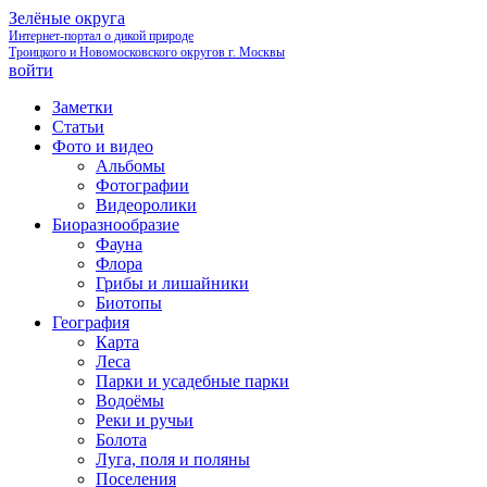
Зелёные округа
Интернет-портал о дикой природе
Троицкого и Новомосковского округов г. Москвы
войти
Заметки
Статьи
Фото и видео
Альбомы
Фотографии
Видеоролики
Биоразнообразие
Фауна
Флора
Грибы и лишайники
Биотопы
География
Карта
Леса
Парки и усадебные парки
Водоёмы
Реки и ручьи
Болота
Луга, поля и поляны
Поселения