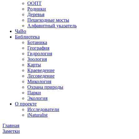
ООПТ
Родники
Деревья
Пешеходные мосты
Алфавитный указатель
ЧаВо
Библиотека
Ботаника
География
Гидрология
Зоология
Карты
Краеведение
Лесоведение
Микология
Охрана природы
Парки
Экология
О проекте
Исследователи
iNaturalist
Главная
Заметки