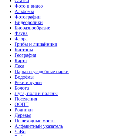
Статьи
Фото и видео
Альбомы
Фотографии
Видеоролики
Биоразнообразие
Фауна
Флора
Грибы и лишайники
Биотопы
География
Карта
Леса
Парки и усадебные парки
Водоёмы
Реки и ручьи
Болота
Луга, поля и поляны
Поселения
ООПТ
Родники
Деревья
Пешеходные мосты
Алфавитный указатель
ЧаВо