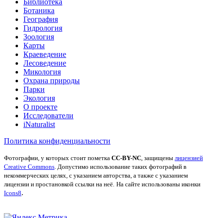
Библиотека
Ботаника
География
Гидрология
Зоология
Карты
Краеведение
Лесоведение
Микология
Охрана природы
Парки
Экология
О проекте
Исследователи
iNaturalist
Политика конфиденциальности
Фотографии, у которых стоит пометка
CC-BY-NC
, защищены
лицензией
Creative Commons
. Допустимо использование таких фотографий в
некоммерческих целях, с указанием авторства, а также с указанием
лицензии и простановкой ссылки на неё.
На сайте использованы иконки
.
Icons8