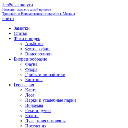
Зелёные округа
Интернет-портал о дикой природе
Троицкого и Новомосковского округов г. Москвы
войти
Заметки
Статьи
Фото и видео
Альбомы
Фотографии
Видеоролики
Биоразнообразие
Фауна
Флора
Грибы и лишайники
Биотопы
География
Карта
Леса
Парки и усадебные парки
Водоёмы
Реки и ручьи
Болота
Луга, поля и поляны
Поселения