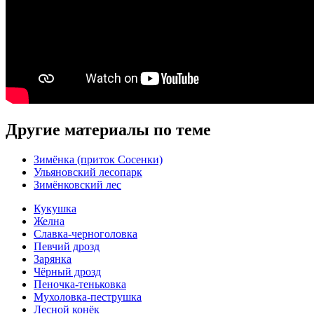
Другие материалы по теме
Зимёнка (приток Сосенки)
Ульяновский лесопарк
Зимёнковский лес
Кукушка
Желна
Славка-черноголовка
Певчий дрозд
Зарянка
Чёрный дрозд
Пеночка-теньковка
Мухоловка-пеструшка
Лесной конёк