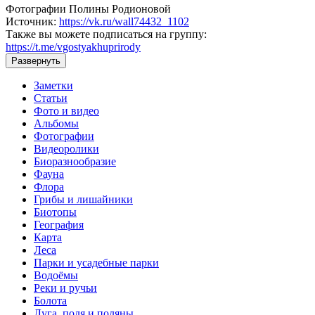
Фотографии Полины Родионовой
Источник:
https://vk.ru/wall74432_1102
Также вы можете подписаться на группу:
https://t.me/vgostyakhuprirody
Развернуть
Заметки
Статьи
Фото и видео
Альбомы
Фотографии
Видеоролики
Биоразнообразие
Фауна
Флора
Грибы и лишайники
Биотопы
География
Карта
Леса
Парки и усадебные парки
Водоёмы
Реки и ручьи
Болота
Луга, поля и поляны