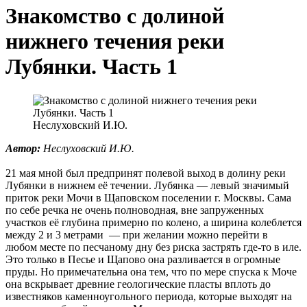
Знакомство с долиной
нижнего течения реки
Лубянки. Часть 1
Неслуховский И.Ю.
Автор:
Неслуховский И.Ю.
21 мая мной был предпринят полевой выход в долину реки
Лубянки в нижнем её течении. Лубянка — левый значимый
приток реки Мочи в Щаповском поселении г. Москвы. Сама
по себе речка не очень полноводная, вне запруженных
участков её глубина примерно по колено, а ширина колеблется
между 2 и 3 метрами — при желании можно перейти в
любом месте по песчаному дну без риска застрять где-то в иле.
Это только в Песье и Щапово она разливается в огромные
пруды. Но примечательна она тем, что по мере спуска к Моче
она вскрывает древние геологические пласты вплоть до
известняков каменноугольного периода, которые выходят на