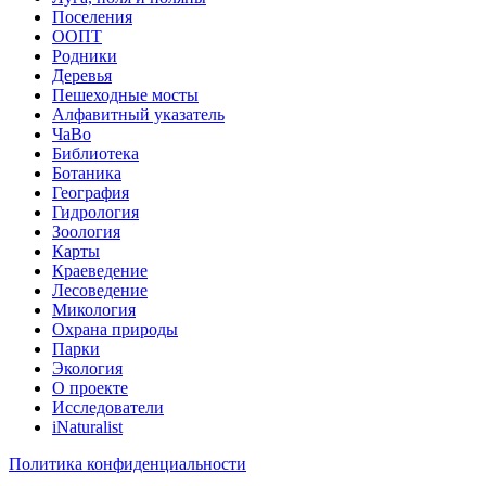
Поселения
ООПТ
Родники
Деревья
Пешеходные мосты
Алфавитный указатель
ЧаВо
Библиотека
Ботаника
География
Гидрология
Зоология
Карты
Краеведение
Лесоведение
Микология
Охрана природы
Парки
Экология
О проекте
Исследователи
iNaturalist
Политика конфиденциальности