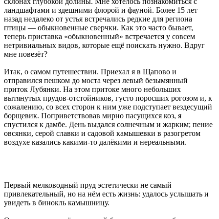
склонах глубокой долины. Мне хотелось познакомиться с
ландшафтами и здешними флорой и фауной. Более 15 лет
назад недалеко от устья встречались редкие для региона
птицы — обыкновенные сверчки. Как это часто бывает,
теперь приставка «обыкновенный» встречается у совсем
нетривиальных видов, которые ещё поискать нужно. Вдруг
мне повезёт?
Итак, о самом путешествии. Приехал я в Щапово и
отправился пешком до моста через левый безымянный
приток Лубянки. На этом притоке много небольших
вытянутых прудов-отстойников, густо поросших рогозом и, к
сожалению, со всех сторон к ним уже подступает вездесущий
борщевик. Поприветствовав мирно пасущихся коз, я
спустился к дамбе. День выдался солнечным и жарким; пение
овсянки, серой славки и садовой камышевки в разогретом
воздухе казались какими-то далёкими и нереальными.
Первый мелководный пруд эстетически не самый
привлекательный, но на нём есть жизнь: удалось услышать и
увидеть в бинокль камышницу.