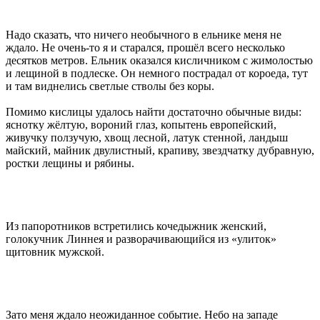
Надо сказать, что ничего необычного в ельнике меня не
ждало. Не очень-то я и старался, прошёл всего несколько
десятков метров. Ельник оказался кисличником c жимолостью
и лещиной в подлеске. Он немного пострадал от короеда, тут
и там виднелись светлые стволы без коры.
Помимо кислицы удалось найти достаточно обычные виды:
яснотку жёлтую, вороний глаз, копытень европейский,
живучку ползучую, хвощ лесной, латук стенной, ландыш
майский, майник двулистный, крапиву, звездчатку дубравную,
ростки лещины и рябины.
Из папоротников встретились кочедыжник женский,
голокучник Линнея и разворачивающийся из «улиток»
щитовник мужской.
Зато меня ждало неожиданное событие. Небо на западе