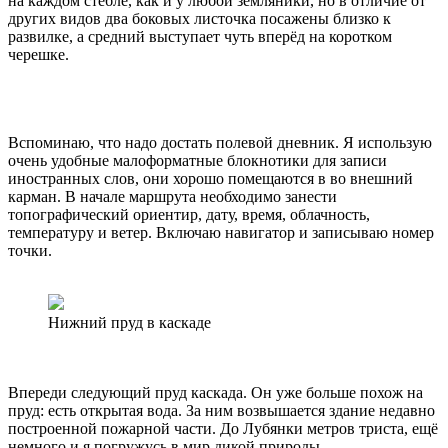
на каждом стебле, как и у любой земляники, но в отличие от
других видов два боковых листочка посажены близко к
развилке, а средний выступает чуть вперёд на коротком
черешке.
Вспоминаю, что надо достать полевой дневник. Я использую
очень удобные малоформатные блокнотики для записи
иностранных слов, они хорошо помещаются в во внешний
карман. В начале маршрута необходимо занести
топографический ориентир, дату, время, облачность,
температуру и ветер. Включаю навигатор и записываю номер
точки.
Нижний пруд в каскаде
Впереди следующий пруд каскада. Он уже больше похож на
пруд: есть открытая вода. За ним возвышается здание недавно
построенной пожарной части. До Лубянки метров триста, ещё
немного и я погружусь в мир дикой природы.