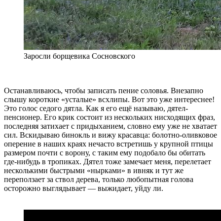
Заросли борщевика Сосновского
Останавливаюсь, чтобы записать пение соловья. Внезапно
слышу короткие «усталые» всхлипы. Вот это уже интереснее!
Это голос седого дятла. Как я его ещё называю, дятел-
пенсионер. Его крик состоит из нескольких нисходящих фраз,
последняя затихает с придыханием, словно ему уже не хватает
сил. Вскидываю бинокль и вижу красавца: болотно-оливковое
оперение в наших краях нечасто встретишь у крупной птицы
размером почти с ворону, с таким ему подобало бы обитать
где-нибудь в тропиках. Дятел тоже замечает меня, перелетает
несколькими быстрыми «нырками» в ивняк и тут же
переползает за ствол дерева, только любопытная голова
осторожно выглядывает — выжидает, уйду ли.