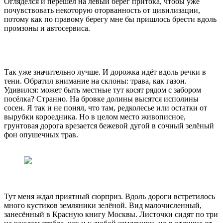
Огляделся и перешёл на левый берег притока, чтобы уже
почувствовать некоторую оторванность от цивилизации,
потому как по правому берегу мне бы пришлось брести вдоль
промзоны и автосервиса.
Так уже значительно лучше. И дорожка идёт вдоль речки в
тени. Обратил внимание на склоны: трава, как газон.
Удивился: может быть местные тут косят рядом с забором
посёлка? Странно. На бровке долины высятся исполины
сосен. Я так и не понял, что там, редколесье или остатки от
вырубки короедника. Но в целом место живописное,
грунтовая дорога врезается бежевой дугой в сочный зелёный
фон опушечных трав.
Тут меня ждал приятный сюрприз. Вдоль дороги встретилось
много кустиков земляники зелёной. Вид малочисленный,
занесённый в Красную книгу Москвы. Листочки сидят по три