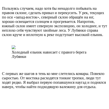
Пользуясь случаем, надо хотя бы ненадолго побывать на
правом склоне, сделать привал и перекусить. У рек, текущих
по оси «запад-восток», северный склон обращён на юг,
хорошо освещается солнцем и прогревается. Напротив,
южный склон имеет северную экспозицию, он холоднее, и тут
неплохо себя чувствуют хвойные леса. У Лубянки справа
склон круче и вплотную к реке подступает высокий ельник.
Холодный ельник нависает с правого берега
Лубянки
С первых же шагов в тень ко мне слетелись комары. Повеяло
сыростью. От мостика расходятся тонкие тропки, люди тут
ходят редко. Я выбрал первую попавшуюся наугад и поднялся
наверх, чтобы найти подходящую валежину для отдыха.