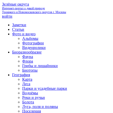
Зелёные округа
Интернет-портал о дикой природе
Троицкого и Новомосковского округов г. Москвы
войти
Заметки
Статьи
Фото и видео
Альбомы
Фотографии
Видеоролики
Биоразнообразие
Фауна
Флора
Грибы и лишайники
Биотопы
География
Карта
Леса
Парки и усадебные парки
Водоёмы
Реки и ручьи
Болота
Луга, поля и поляны
Поселения