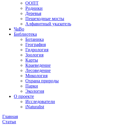
ООПТ
Родники
Деревья
Пешеходные мосты
Алфавитный указатель
ЧаВо
Библиотека
Ботаника
География
Гидрология
Зоология
Карты
Краеведение
Лесоведение
Микология
Охрана природы
Парки
Экология
О проекте
Исследователи
iNaturalist
Главная
Статьи